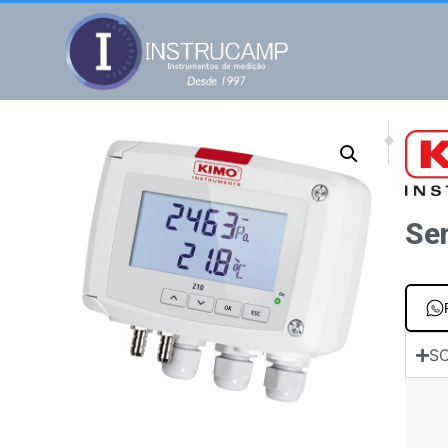
NEXT
PREV
Pressostato PST
Sensor
Se
SO