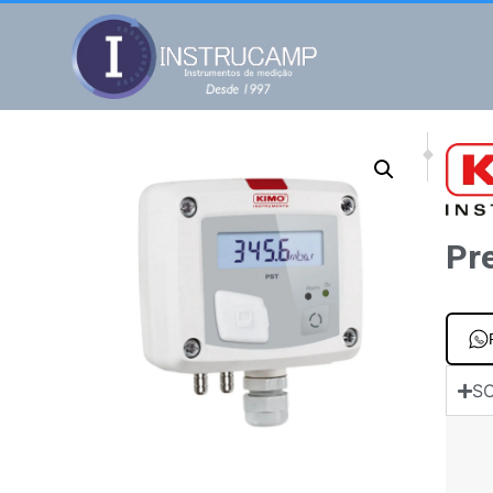
NEXT
PREV
Sensor de velo
Sensor
Pr
SO