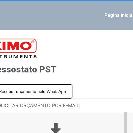
Página inicia
IOUS
cidade e temperatura do ar CTV 210-R
 diferencial de pressão e temperatura CP 210-R
essostato PST
Receber orçamento pelo WhatsApp
LICITAR ORÇAMENTO POR E-MAIL: