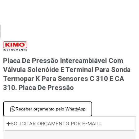
XT
PREVIOUS
nas de medição de fluxo de ar DEBIMO
3 placas de entrada analógicas de corrente / tensão Placa de corrente / tensão
Placa De Pressão Intercambiável Com
Válvula Solenóide E Terminal Para Sonda
Termopar K Para Sensores C 310 E CA
310. Placa De Pressão
Receber orçamento pelo WhatsApp
SOLICITAR ORÇAMENTO POR E-MAIL: