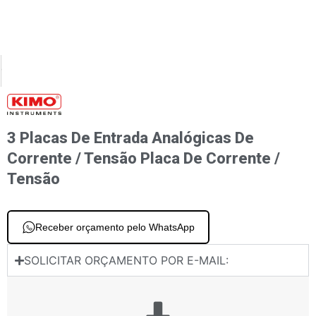
XT
PREVIOUS
a de pressão intercambiável com válvula solenóide e terminal para sonda termopar K 
Para transmissores Si-C320 Módulos de pressão diferencial
3 Placas De Entrada Analógicas De
Corrente / Tensão Placa De Corrente /
Tensão
Receber orçamento pelo WhatsApp
SOLICITAR ORÇAMENTO POR E-MAIL: