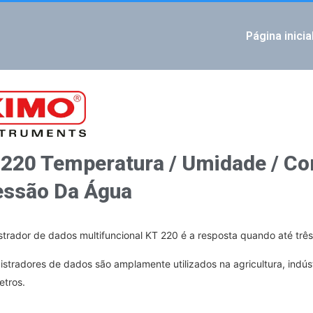
Página inicia
IOUS
tura / Umidade / Corrente / Tensão / Impulso / Pressão da água / Luz
0 Temperatura
220 Temperatura / Umidade / Cor
essão Da Água
strador de dados multifuncional KT 220 é a resposta quando até trê
istradores de dados são amplamente utilizados na agricultura, indúst
tros.