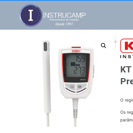
NEXT
PREV
KH 220 Tempera
KT 12
KT 
Pr
O regi
Os reg
parâme