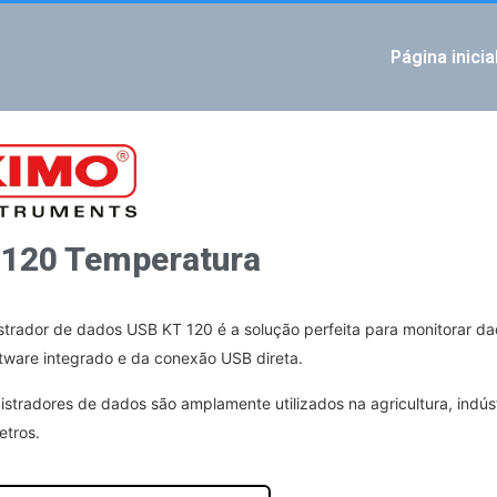
Página inicia
IOUS
tura / Umidade / Corrente / Tensão / Impulso / Pressão da água
 Temperatura / Umidade
 120 Temperatura
strador de dados USB KT 120 é a solução perfeita para monitorar d
tware integrado e da conexão USB direta.
istradores de dados são amplamente utilizados na agricultura, indúst
tros.