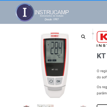
NEXT
PREV
KT 220 Tempera
KH 50
KT
O regi
do sof
Os reg
parâme