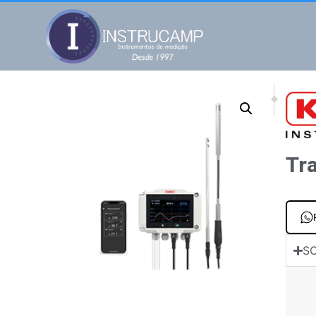
NEXT
PREV
Transmissor de 
Exibi
Tr
SO