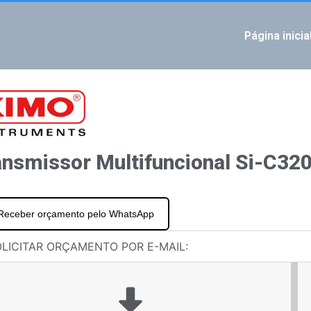
Página inicia
IOUS
painel multifuncional Si-CPE320
ção de montagem embutida Si-ATE320
ansmissor Multifuncional Si-C32
Receber orçamento pelo WhatsApp
LICITAR ORÇAMENTO POR E-MAIL: