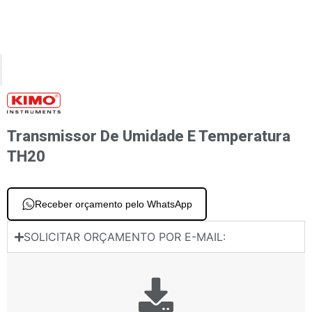
XT
PREVIOUS
or de umidade e temperatura TH 210-R
Transmissor de temperatura e velocidade do ar
Transmissor De Umidade E Temperatura
TH20
Receber orçamento pelo WhatsApp
SOLICITAR ORÇAMENTO POR E-MAIL: