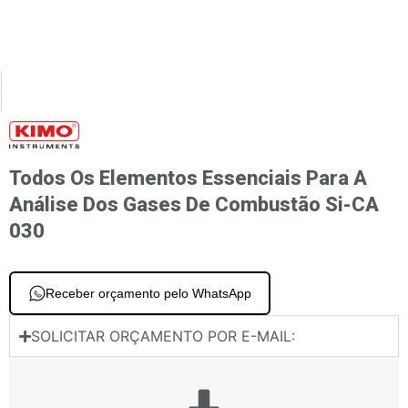
XT
PREVIOUS
as 27532, 27533, 27534
Analisador abrangente e versátil com tela sensível ao toque
Todos Os Elementos Essenciais Para A
Análise Dos Gases De Combustão Si-CA
030
Receber orçamento pelo WhatsApp
SOLICITAR ORÇAMENTO POR E-MAIL: