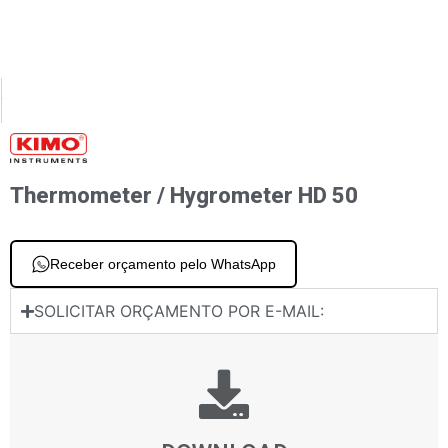
XT
PREVIOUS
ctor de vazamento de gás Si-CD3
Thermo-hygrometer with integrated thermo-hygrometry probe Si-HH3
Thermometer / Hygrometer HD 50
Receber orçamento pelo WhatsApp
SOLICITAR ORÇAMENTO POR E-MAIL: