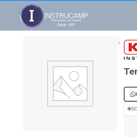
NEXT
PREV
Termômetro inf
Termô
Te
SO