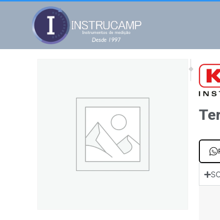
NEXT
PREV
Termoanemômet
DBM 62
Te
SO