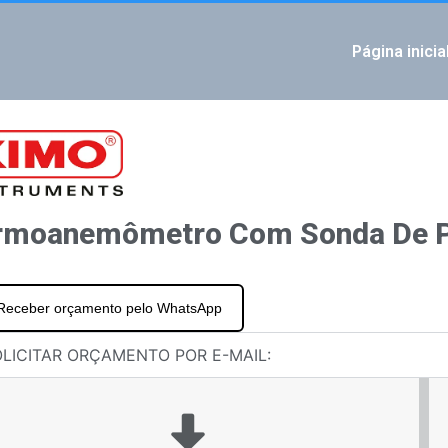
Página inicia
IOUS
ro com sonda de fio quente VT 50
0 – Medidor de fluxo de ar
rmoanemômetro Com Sonda De Pa
Receber orçamento pelo WhatsApp
LICITAR ORÇAMENTO POR E-MAIL: