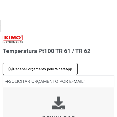
XT
PREVIOUS
ômetro infravermelho KIRAY 300
Dual Input Thermometer K Thermocouple Temperature Si-TT3
Temperatura Pt100 TR 61 / TR 62
Receber orçamento pelo WhatsApp
SOLICITAR ORÇAMENTO POR E-MAIL: