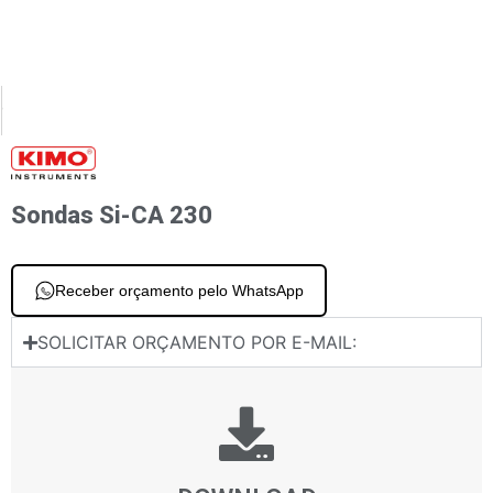
XT
PREVIOUS
 Si-CA 030/130/230 Sonda flexível
Projeto de sonda
Sondas Si-CA 230
Receber orçamento pelo WhatsApp
SOLICITAR ORÇAMENTO POR E-MAIL: