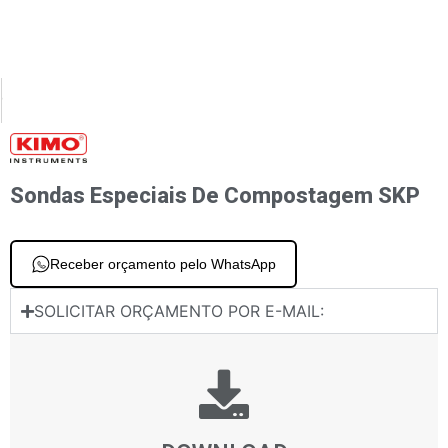
XT
PREVIOUS
sórios para sondas de temperatura autônomas Pt100 e termopar
Sonda de temperatura K Thermopar com ponta de contato com manga deform
Sondas Especiais De Compostagem SKP
Receber orçamento pelo WhatsApp
SOLICITAR ORÇAMENTO POR E-MAIL: