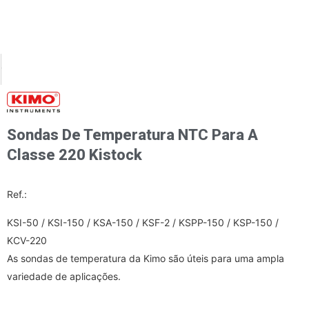
XT
PREVIOUS
a de pressão de água Para a classe 220 Kistock
Sondas de termo-umidade Para a classe 320 Kistock
Sondas De Temperatura NTC Para A
Classe 220 Kistock
Ref.:
KSI-50 / KSI-150 / KSA-150 / KSF-2 / KSPP-150 / KSP-150 /
KCV-220
As sondas de temperatura da Kimo são úteis para uma ampla
variedade de aplicações.