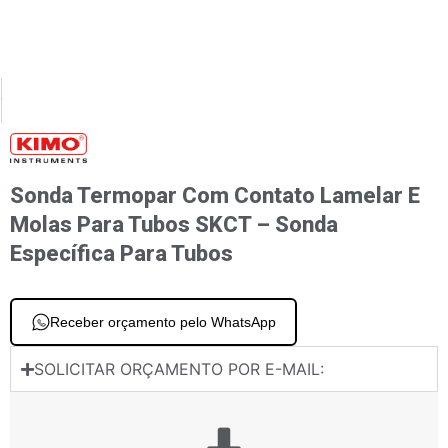
XT
PREVIOUS
or termopar K para medição de superfícies com peças móveis SFCSM K
Luxímetro LX 50
Sonda Termopar Com Contato Lamelar E
Molas Para Tubos SKCT – Sonda
Específica Para Tubos
Receber orçamento pelo WhatsApp
SOLICITAR ORÇAMENTO POR E-MAIL: