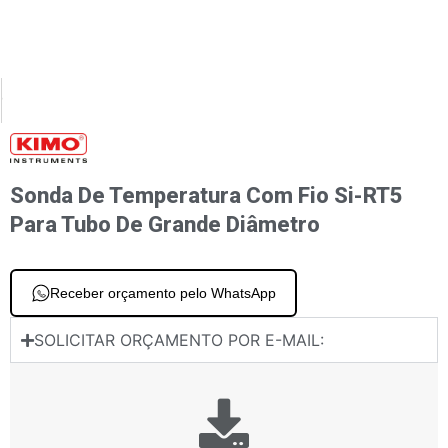
XT
PREVIOUS
 coletores Si-RM350 e Si-RM450 Braçadeira de temperatura com fio Si-RT2
Si-RT7 Grampo de temperatura sem fio
Sonda De Temperatura Com Fio Si-RT5
Para Tubo De Grande Diâmetro
Receber orçamento pelo WhatsApp
SOLICITAR ORÇAMENTO POR E-MAIL: