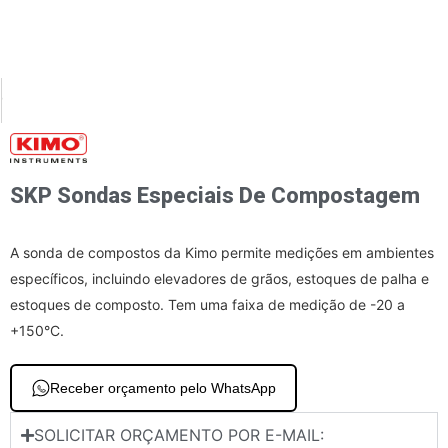
XT
PREVIOUS
as de temperatura de termopar Para registradores de dados
KT 20-G Temperatura
SKP Sondas Especiais De Compostagem
A sonda de compostos da Kimo permite medições em ambientes
específicos, incluindo elevadores de grãos, estoques de palha e
estoques de composto. Tem uma faixa de medição de -20 a
+150°C.
Receber orçamento pelo WhatsApp
SOLICITAR ORÇAMENTO POR E-MAIL: