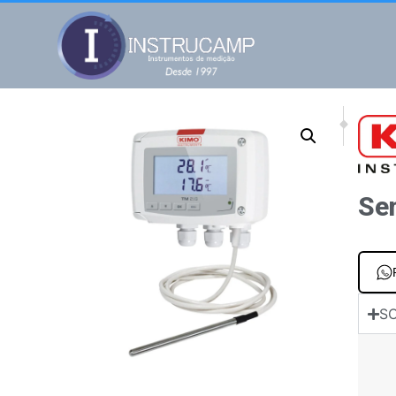
NEXT
PREV
Sensor de temp
Termo
Se
SO