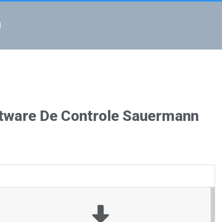
l
 BI 310 Carcaça de aço inoxidável
tware De Controle Sauermann