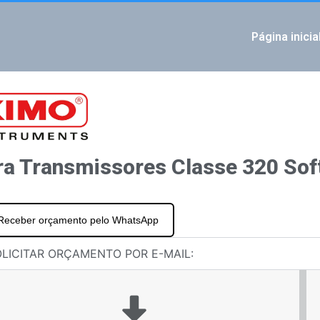
Página inicia
IOUS
res classe 320 Aplicativo móvel Sauermann Control
a de aço inoxidável para montagem superficial dos dispositivos CPE310-S e ATE-310
ra Transmissores Classe 320 Sof
Receber orçamento pelo WhatsApp
LICITAR ORÇAMENTO POR E-MAIL: