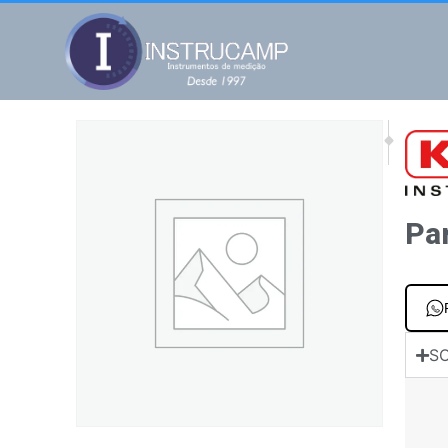
NEXT
PREV
Para transmisso
Carcaç
Pa
SO