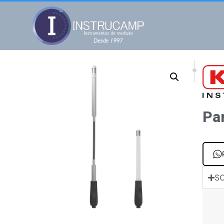
NEXT
PREV
Para transmiss
Para s
Pa
SO