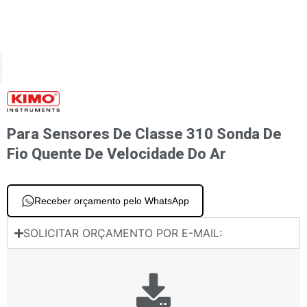
XT
PREVIOUS
 sensores de classe 310 Sondas de palhetas de velocidade do ar
Para sensores de classe 310 Sonda omnidirecional SVO
Para Sensores De Classe 310 Sonda De
Fio Quente De Velocidade Do Ar
Receber orçamento pelo WhatsApp
SOLICITAR ORÇAMENTO POR E-MAIL: