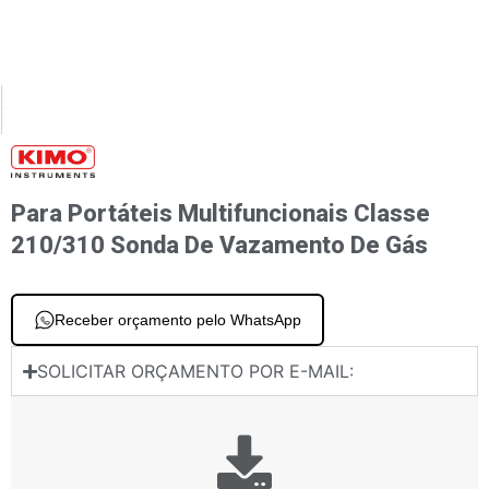
XT
PREVIOUS
 portáteis multifuncionais classe 210/310 Sondas de temperatura de termopar e Pt100
Para portáteis multifuncionais classe 210/310 Sonda de luz
Para Portáteis Multifuncionais Classe
210/310 Sonda De Vazamento De Gás
Receber orçamento pelo WhatsApp
SOLICITAR ORÇAMENTO POR E-MAIL: