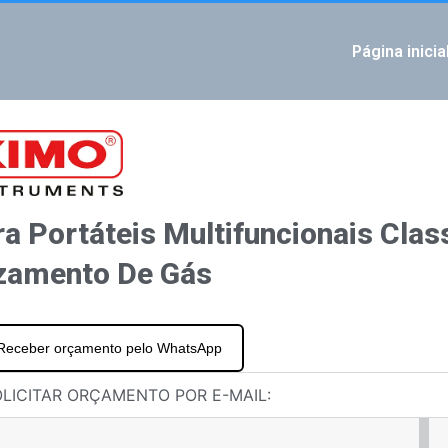
Página inicia
IOUS
multifuncionais classe 210/310 Sondas de temperatura de termopar e Pt100
ortáteis multifuncionais classe 210/310 Sonda de luz
a Portáteis Multifuncionais Cla
zamento De Gás
Receber orçamento pelo WhatsApp
LICITAR ORÇAMENTO POR E-MAIL: