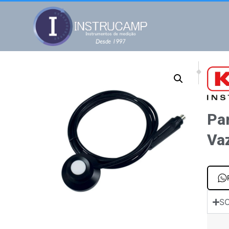
NEXT
PREV
Para portáteis 
Para p
Par
Va
SO