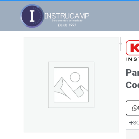
NEXT
PREV
Para portáteis 
DEBI
Par
Coe
SO