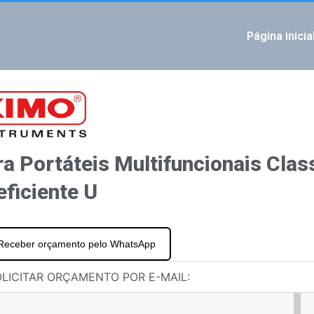
Página inicia
IOUS
multifuncionais classe 210/310 Módulo de temperatura do termopar
MO
a Portáteis Multifuncionais Cla
ficiente U
Receber orçamento pelo WhatsApp
LICITAR ORÇAMENTO POR E-MAIL: