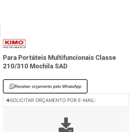
XT
PREVIOUS
 instrumentos portáteis Extensão telescópica RTE
Para instrumentos portáteis classe 210/310 Impressora remota infravermelha 
Para Portáteis Multifuncionais Classe
210/310 Mochila SAD
Receber orçamento pelo WhatsApp
SOLICITAR ORÇAMENTO POR E-MAIL: