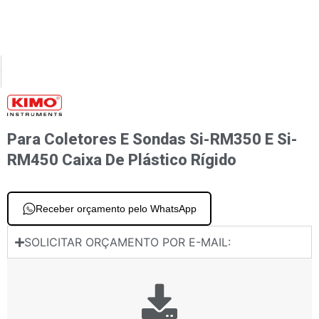
XT
PREVIOUS
 coletores Si-RM350 e Si-RM450 Escala de refrigerante digital Si-RS1
Conjunto de dois conectores
Para Coletores E Sondas Si-RM350 E Si-
RM450 Caixa De Plástico Rígido
Receber orçamento pelo WhatsApp
SOLICITAR ORÇAMENTO POR E-MAIL: