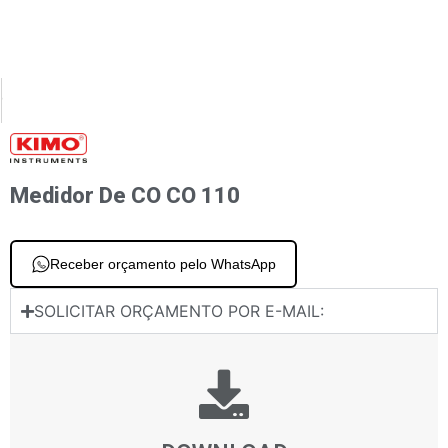
XT
PREVIOUS
tísticas do CO CUSTO-S
Sensor de temperatura e CO2 BERÇO 212-R
Medidor De CO CO 110
Receber orçamento pelo WhatsApp
SOLICITAR ORÇAMENTO POR E-MAIL: