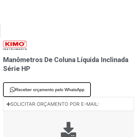
XT
PREVIOUS
metros de coluna líquida vertical Série TJ
Manômetros de coluna líquida inclinada Série MT
Manômetros De Coluna Líquida Inclinada
Série HP
Receber orçamento pelo WhatsApp
SOLICITAR ORÇAMENTO POR E-MAIL: