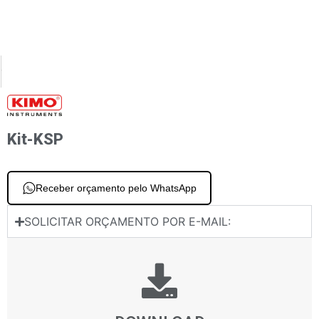
XT
PREVIOUS
essora térmica móvel Impressora sem fio
Suporte tipo KSP Suporte tipo KSP
Kit-KSP
Receber orçamento pelo WhatsApp
SOLICITAR ORÇAMENTO POR E-MAIL: