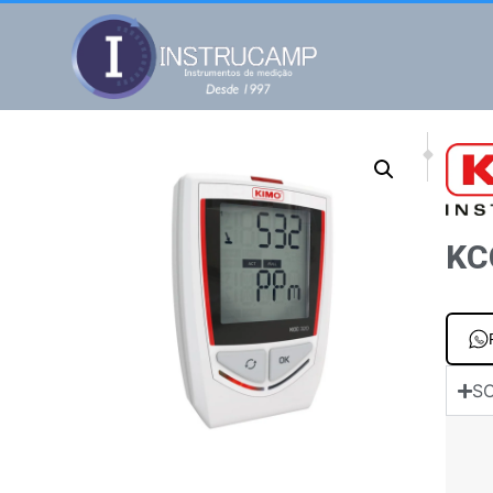
NEXT
PREV
KTT 220 Tempe
KPA 32
KC
SO