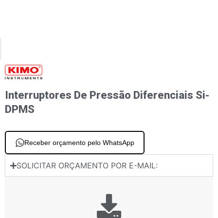
XT
PREVIOUS
smissor de pressão diferencial CP 110
Transmissor de pressão diferencial CP20
Interruptores De Pressão Diferenciais Si-
DPMS
Receber orçamento pelo WhatsApp
SOLICITAR ORÇAMENTO POR E-MAIL: