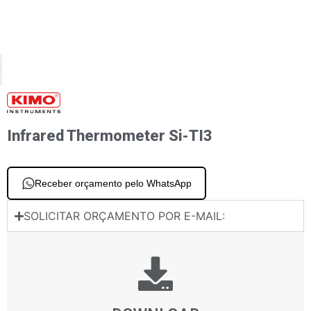
XT
PREVIOUS
 Input Thermometer K Thermocouple Temperature Si-TT3
Temperatura do termopar TK 61 / TK 62
Infrared Thermometer Si-TI3
Receber orçamento pelo WhatsApp
SOLICITAR ORÇAMENTO POR E-MAIL: