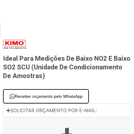
XT
PREVIOUS
 analisadores de gás Kit manual de bomba de fumaça
Para Si-CA 030/130/230 Sensor de NO ou baixo NO para NOx
Ideal Para Medições De Baixo NO2 E Baixo
SO2 SCU (Unidade De Condicionamento
De Amostras)
Receber orçamento pelo WhatsApp
SOLICITAR ORÇAMENTO POR E-MAIL: