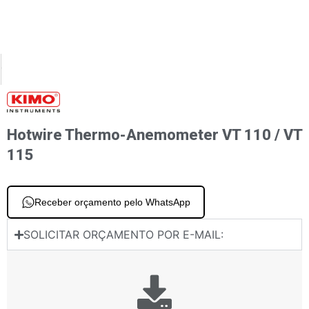
XT
PREVIOUS
o-higrômetro – Qualidade do ar Sede 210
Vane Thermo-anemometer with integrated vane probe Si-VV3
Hotwire Thermo-Anemometer VT 110 / VT
115
Receber orçamento pelo WhatsApp
SOLICITAR ORÇAMENTO POR E-MAIL: