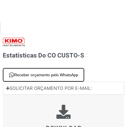
XT
PREVIOUS
r / transmissor de luz LR 110
Medidor de CO CO 110
Estatísticas Do CO CUSTO-S
Receber orçamento pelo WhatsApp
SOLICITAR ORÇAMENTO POR E-MAIL: