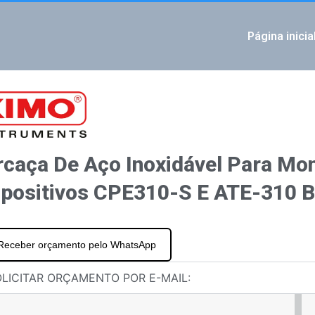
Página inicia
IOUS
res classe 320 Software de controle Sauermann
ransmissores Si-C320 Módulo de relé 4x
rcaça De Aço Inoxidável Para Mo
positivos CPE310-S E ATE-310 BI
Receber orçamento pelo WhatsApp
LICITAR ORÇAMENTO POR E-MAIL: