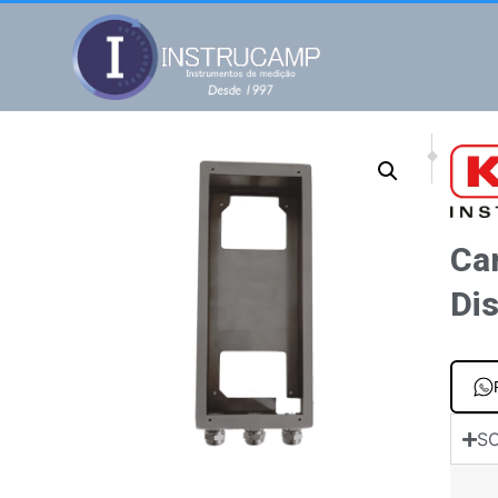
NEXT
PREV
Para transmisso
Para t
Ca
Dis
SO