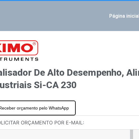
Página inicia
IOUS
ngente e versátil com tela sensível ao toque
re de configuração para monoestatísticos e transmissores de classe 110, 210, 310 LCC
alisador De Alto Desempenho, Al
ustriais Si-CA 230
Receber orçamento pelo WhatsApp
LICITAR ORÇAMENTO POR E-MAIL: